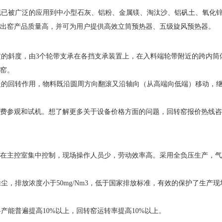
现已被广泛的应用到中小型石灰、铝粉、金属镁、淘汰沙、铝矾土、氧化
出窑产品质量高，并可为用户提供高效立筒预热器、五级旋风预热器。
的斜度，由3个轮带支承在各挡支承装置上，在入料端轮带附近的跨内筒
窑。
的回转作用，物料既沿圆周方向翻滚又沿轴向（从高端向低端）移动，继
费参观和试机。想了解更多关于设备价格方面的问题，回转窑报价热线咨
在主控室集中控制，现场操作人员少，劳动效率高。采用全负压生产，气
排放浓度小于50mg/Nm3，低于国家排放标准，有效的保护了生产现
能普遍提高10%以上，回转窑运转率提高10%以上。