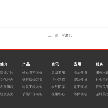
上一篇：
球磨机
简介
产品
资讯
应用
服务
集团介绍
砂石骨料装备
集团要闻
冶金领域
服务承
文化理念
选矿煅烧装备
行业动态
能源领域
社会责
发展历程
建筑工程装备
在线图库
化工领域
投资关
研发实力
节能环保装备
视频中心
环保领域
诚聘英