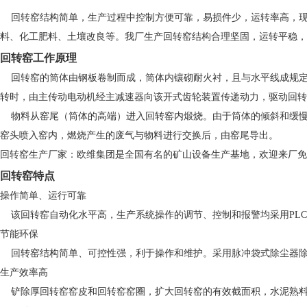
回转窑
结构简单，生产过程中控制方便可靠，易损件少，运转率高，
料、化工肥料、土壤改良等。我厂生产回转窑结构合理坚固，运转平稳，
回转窑工作原理
回转窑的筒体由钢板卷制而成，筒体内镶砌耐火衬，且与水平线成规定
转时，由主传动电动机经主减速器向该开式齿轮装置传递动力，驱动回转
物料从窑尾（筒体的高端）进入回转窑内煅烧。由于筒体的倾斜和缓慢
窑头喷入窑内，燃烧产生的废气与物料进行交换后，由窑尾导出。
回转窑生产厂家：欧维集团是全国有名的矿山设备生产基地，欢迎来厂免
回转窑特点
操作简单、运行可靠
该回转窑自动化水平高，生产系统操作的调节、控制和报警均采用PLC
节能环保
回转窑结构简单、可控性强，利于操作和维护。采用脉冲袋式除尘器除尘，
生产效率高
铲除厚回转窑窑皮和回转窑窑圈，扩大回转窑的有效截面积，水泥熟料产