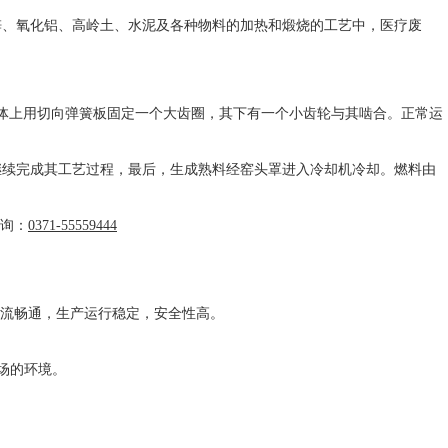
锌、氧化铝、高岭土、水泥及各种物料的加热和煅烧的工艺中，医疗废
体上用切向弹簧板固定一个大齿圈，其下有一个小齿轮与其啮合。正常运
续完成其工艺过程，最后，生成熟料经窑头罩进入冷却机冷却。燃料由
询：
0371-55559444
流畅通，生产运行稳定，安全性高。
场的环境。