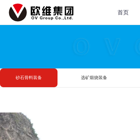
首页
砂石骨料装备
选矿煅烧装备