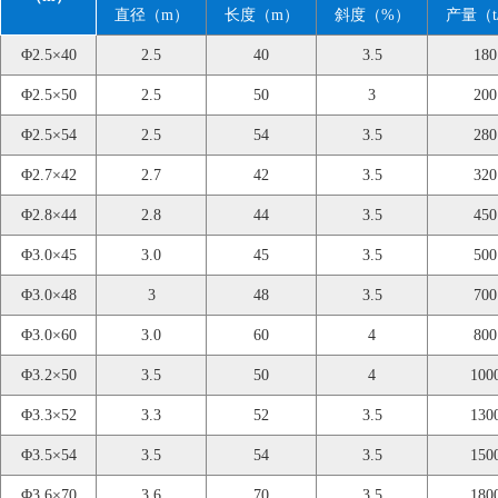
直径（m）
长度（m）
斜度（%）
产量（t
Φ2.5×40
2.5
40
3.5
180
Φ2.5×50
2.5
50
3
200
Φ2.5×54
2.5
54
3.5
280
Φ2.7×42
2.7
42
3.5
320
Φ2.8×44
2.8
44
3.5
450
Φ3.0×45
3.0
45
3.5
500
Φ3.0×48
3
48
3.5
700
Φ3.0×60
3.0
60
4
800
Φ3.2×50
3.5
50
4
100
Φ3.3×52
3.3
52
3.5
130
Φ3.5×54
3.5
54
3.5
150
Φ3.6×70
3.6
70
3.5
180